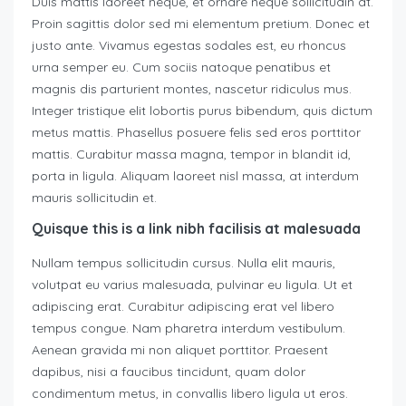
Duis mattis laoreet neque, et ornare neque sollicitudin at.
Proin sagittis dolor sed mi elementum pretium. Donec et
justo ante. Vivamus egestas sodales est, eu rhoncus
urna semper eu. Cum sociis natoque penatibus et
magnis dis parturient montes, nascetur ridiculus mus.
Integer tristique elit lobortis purus bibendum, quis dictum
metus mattis. Phasellus posuere felis sed eros porttitor
mattis. Curabitur massa magna, tempor in blandit id,
porta in ligula. Aliquam laoreet nisl massa, at interdum
mauris sollicitudin et.
Quisque this is a link nibh facilisis at malesuada
Nullam tempus sollicitudin cursus. Nulla elit mauris,
volutpat eu varius malesuada, pulvinar eu ligula. Ut et
adipiscing erat. Curabitur adipiscing erat vel libero
tempus congue. Nam pharetra interdum vestibulum.
Aenean gravida mi non aliquet porttitor. Praesent
dapibus, nisi a faucibus tincidunt, quam dolor
condimentum metus, in convallis libero ligula ut eros.