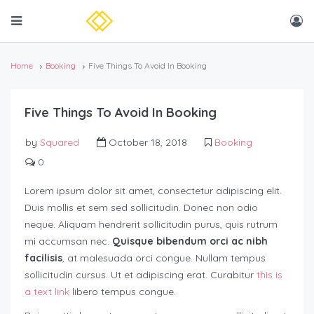
Home
Booking
Five Things To Avoid In Booking
Five Things To Avoid In Booking
by
Squared
October 18, 2018
Booking
0
Lorem ipsum dolor sit amet, consectetur adipiscing elit.
Duis mollis et sem sed sollicitudin. Donec non odio
neque. Aliquam hendrerit sollicitudin purus, quis rutrum
mi accumsan nec.
Quisque bibendum orci ac nibh
facilisis
, at malesuada orci congue. Nullam tempus
sollicitudin cursus. Ut et adipiscing erat. Curabitur
this is
a text link
libero tempus congue.